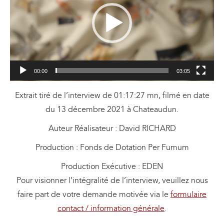
c
t
e
u
r
v
00:00
03:05
i
Extrait tiré de l’interview de 01:17:27 mn, filmé en date
d
du 13 décembre 2021 à Chateaudun.
é
o
Auteur Réalisateur : David RICHARD
Production : Fonds de Dotation Per Fumum
Production Exécutive : EDEN
Pour visionner l’intégralité de l’interview, veuillez nous
faire part de votre demande motivée via le
formulaire
contact / information générale
.