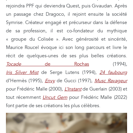
rejoindra PPF qui deviendra Quest, puis Givaudan. Après
un passage chez Dragoco, il rejoint ensuite la société
Symrise. Créateur engagé et précurseur dans la défense
de sa profession, il est co-fondateur du mythique
« groupe du Colisée ». Avec générosité et sincérité,
Maurice Roucel évoque ici son long parcours et livre le
récit de quelques-unes de ses plus belles créations.
Tocade
de Rochas
(1994),
Iris Silver Mist
de Serge Lutens (1994),
24 faubourg
d’Hermès (1995),
Envy
de Gucci (1997),
Musc Ravageur
pour Frédéric Malle (2000),
L’Instant
de Guerlain (2003) et
tout récemment
Uncut Gem
pour Frédéric Malle (2022)
font partie de ses créations les plus célèbres.
L
e