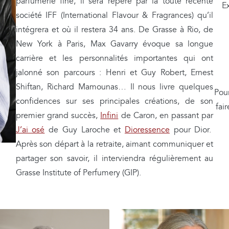
i
parfumerie fine, il sera repéré par la toute récente
Ex
d
société IFF (International Flavour & Fragrances) qu’il
é
intégrera et où il restera 34 ans. De Grasse à Rio, de
o
New York à Paris, Max Gavarry évoque sa longue
carrière et les personnalités importantes qui ont
jalonné son parcours : Henri et Guy Robert, Ernest
Shiftan, Richard Mamounas… Il nous livre quelques
Pour
confidences sur ses principales créations, de son
fai
premier grand succès,
Infini
de Caron, en passant par
J’ai osé
de Guy Laroche et
Dioressence
pour Dior.
Après son départ à la retraite, aimant communiquer et
partager son savoir, il interviendra régulièrement au
Grasse Institute of Perfumery (GIP).