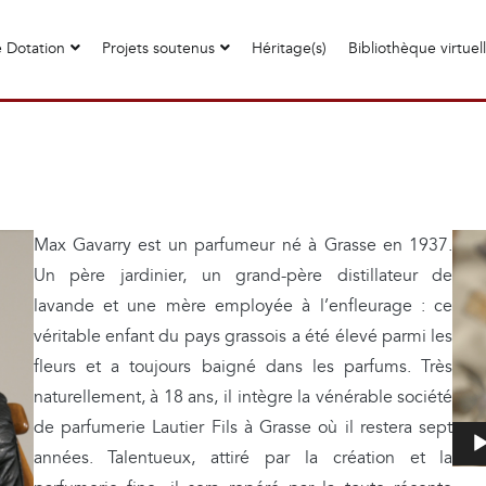
 Dotation
Projets soutenus
Héritage(s)
Bibliothèque virtuel
L
Max Gavarry est un parfumeur né à Grasse en 1937.
e
Un père jardinier, un grand-père distillateur de
c
lavande et une mère employée à l’enfleurage : ce
t
véritable enfant du pays grassois a été élevé parmi les
e
fleurs et a toujours baigné dans les parfums. Très
u
naturellement, à 18 ans, il intègre la vénérable société
r
de parfumerie Lautier Fils à Grasse où il restera sept
v
années. Talentueux, attiré par la création et la