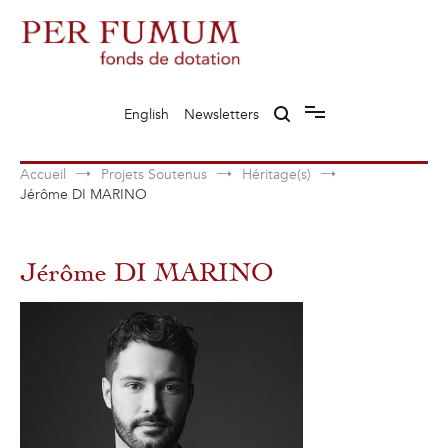
Aller
au
contenu
Fonds de dotation Perfumum
Per Fumum
English
Newsletters
Accueil
Projets Soutenus
Héritage(s)
Jérôme DI MARINO
Jérôme DI MARINO