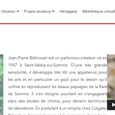
 Dotation
Projets soutenus
Héritage(s)
Bibliothèque virtuel
L
Jean-Pierre Béthouart est un parfumeur-créateur né en
e
1947 à Saint-Valéry-sur-Somme. D’une très grande
c
sensibilité, il développe très tôt une appétence pour
t
les arts et en particulier un goût pour le dessin qu’il
e
cultive en reproduisant les beaux paysages de la Baie
u
de Somme. Il s’en éloigne pourtant en s’engageant
r
dans des études de chimie, pour devenir technicien
v
de laboratoire. En postulant à un emploi chez Colgate-