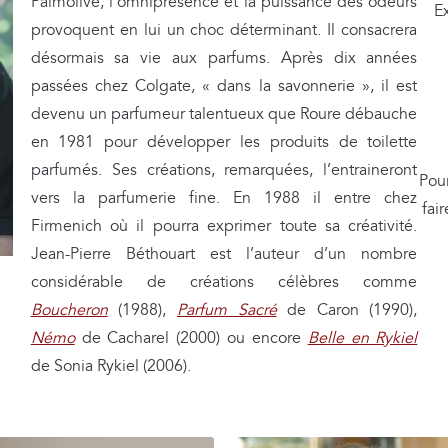
i
Palmolive, l’omniprésence et la puissance des odeurs
Ex
d
provoquent en lui un choc déterminant. Il consacrera
é
désormais sa vie aux parfums. Après dix années
o
passées chez Colgate, « dans la savonnerie », il est
devenu un parfumeur talentueux que Roure débauche
en 1981 pour développer les produits de toilette
parfumés. Ses créations, remarquées, l’entraineront
Pour
vers la parfumerie fine. En 1988 il entre chez
fai
Firmenich où il pourra exprimer toute sa créativité.
Jean-Pierre Béthouart est l’auteur d’un nombre
considérable de créations célèbres comme
Boucheron
(1988),
Parfum Sacré
de Caron (1990),
Némo
de Cacharel (2000) ou encore
Belle en Rykiel
de Sonia Rykiel (2006).