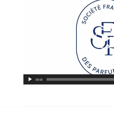
vidéo
00:00