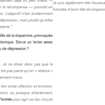
 sentant déjà un peu mieux —
Je suis également très heureu
de la récompense — pourrait en
honorée d’avoir été récompens
es. L’objectif n’est évidemment
dépression, mais plutôt qu’elles
stants.”
rôle de la dopamine, provoquée
donique. Est-ce un levier assez
ou de dépression ?
. Je ne dirais donc pas que la
n’est pas parce qu’on « relance »
tement mieux.
lien entre olfaction et émotion,
ement, ou presque directement,
’entrée
pour agir sur les circuits