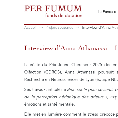
Aller
au
Le Fonds de
contenu
Fonds de dotation Perfumum
Per Fumum
Accueil
Projets soutenus
Interview d’Anna Ath
Interview d’Anna Athanassi –
Lauréate du Prix Jeune Chercheur 2025 décern
Olfaction (GDRO3), Anna Athanassi poursuit
Recherche en Neurosciences de Lyon (équipe N
Ses travaux, intitulés
« Bien sentir pour se sentir b
de la perception hédonique des odeurs »
, exp
émotions et santé mentale.
Elle met en lumière comment le stress précoce p