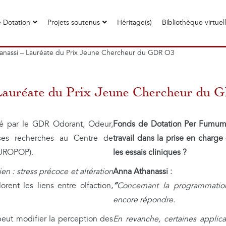
 Dotation
Projets soutenus
Héritage(s)
Bibliothèque virtuel
anassi – Lauréate du Prix Jeune Chercheur du GDR O3
 Lauréate du Prix Jeune Chercheur du
é par le GDR Odorant, Odeur,
Fonds de Dotation Per Fumum
 ses recherches au Centre de
travail dans la prise en char
EUROPOP).
les essais cliniques ?
ien : stress précoce et altération
Anna Athanassi :
lorent les liens entre olfaction,
“
Concernant la programmation
encore répondre.
eut modifier la perception des
En revanche, certaines applic