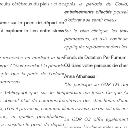
rcuits cérébraux du plaisir et de
après la période du Covid
entraînements olfactifs
pouvaie
d’odorat à se sentir mieux.
enir sur le point de départ de
 explorer le lien entre stress
Sur le plan clinique, les t
prometteurs, et s’ils continu
appliqués rapidement dans les s
recherche en étudiant le lien
Fonds de Dotation Per Fumum 
arge. C’était pendant la période
O3 dans votre parcours de che
pte que la perte de l’odorat
Anna Athanassi :
dépressifs.
“
Je participe au GDR O3 depu
e bibliographique sur le lien
pendant ma thèse. Ce que j’ap
on objectif était de comprendre
retrouve des chercheurs d’une 
ux, d’où il provenait, comment il
leurs travaux, ce qui est très enr
ion, et quelles perturbations
Le GDR O3 offre égalemen
 a constitué le point de départ
sciences fondamentales aux aspe