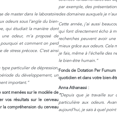
par exemple, des présentations
age de master dans le laboratoire
des domaines auxquels je n’aur
 aux odeurs sous l’angle du bien-
Cette année, j’ai aussi beaucou
e, qui étudiait la manière dont
qui font directement écho à m
n une odeur, m’a proposé de
recherches peuvent avoir un
e pourquoi et comment on perd
mieux grâce aux odeurs. Cela
 de stress précoce. C’est ainsi
je fais, même à l’échelle des n
le bien-être humain.”
 type particulier de dépression,
Fonds de Dotation Per Fumum 
la période du développement, un
quotidien et dans votre bien-êt
ment important.”
Anna Athanassi :
e sont menées sur le modèle de
“
Depuis que je travaille sur 
r vos résultats sur le cerveau
particulière aux odeurs. Avan
r la compréhension du cerveau
aujourd’hui, je sais à quel point