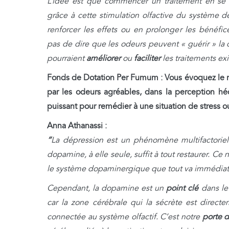
L’idée est que commencer un traitement en se
grâce à cette stimulation olfactive du système 
renforcer les effets ou en prolonger les bénéfic
pas de dire que les odeurs peuvent « guérir » la 
pourraient
améliorer
ou
faciliter
les traitements exi
Fonds de Dotation Per Fumum :
Vous évoquez le 
par les odeurs agréables, dans la perception hé
puissant pour remédier à une situation de stress 
Anna Athanassi :
“
La dépression est un phénomène multifactoriel
dopamine, à elle seule, suffit à tout restaurer. Ce 
le système dopaminergique que tout va immédia
Cependant, la dopamine est un
point clé
dans le 
car la zone cérébrale qui la sécrète est direct
connectée au système olfactif. C’est notre
porte d