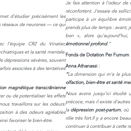
Je fais attention à l’odeur 
réconfortent. J’essaie de sollic
permet d’étudier précisément les
participe à un équilibre émo
 réseaux de neurones — ce qui
prends plus de temps : avant, 
bon », alors qu’aujourd’hu
ec l’équipe CR2 du Vinatier,
émotionnel profond
.”
chiatriques et la santé mentale.
Fonds de Dotation Per Fumum 
 de dépressions sévères, souvent
Anna Athanassi :
rfois associées à des tentatives
“
La dimension qui m’a le plus 
olfaction, bien-être et santé me
tion magnétique transcrânienne
Nous avons jusqu’ici étudié u
er ou de potentialiser les effets
précoce, mais il existe d’autre
ous travaillons sur les odeurs.
la
dépression post-partum
, où
sition à des odeurs agréables
rôle très fort.
Il y a encore beau
nsi favoriser le bien-être.
continuer à contribuer à cette r