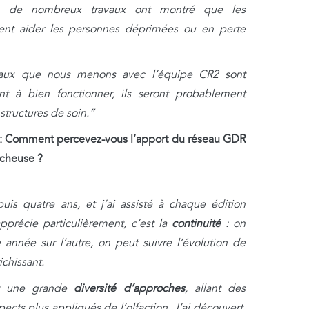
, de nombreux travaux ont montré que les
nt aider les personnes déprimées ou en perte
ravaux que nous menons avec l’équipe CR2 sont
ent à bien fonctionner, ils seront probablement
tructures de soin.”
:
Comment percevez-vous l’apport du réseau GDR
rcheuse ?
is quatre ans, et j’ai assisté à chaque édition
précie particulièrement, c’est la
continuité
: on
année sur l’autre, on peut suivre l’évolution de
ichissant.
t une grande
diversité d’approches
, allant des
cts plus appliqués de l’olfaction. J’ai découvert,