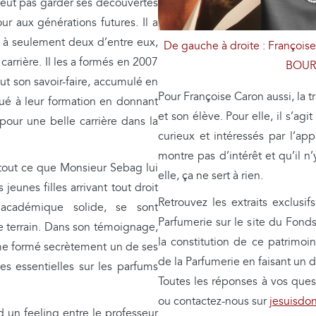
peut pas garder ses découvertes
r aux générations futures. Il a
s à seulement deux d’entre eux,
De gauche à droite : Franço
 carrière. Il les a formés en 2007
BOUR
ut son savoir-faire, accumulé en
Pour Françoise Caron aussi, la tr
bué à leur formation en donnant
et son élève. Pour elle, il s’ag
 pour une belle carrière dans la
curieux et intéressés par l’ap
montre pas d’intérêt et qu’il n
 tout ce que Monsieur Sebag lui
elle, ça ne sert à rien.
 jeunes filles arrivant tout droit
Retrouvez les extraits exclus
 académique solide, se sont
Parfumerie sur le site du Fond
 le terrain. Dans son témoignage,
la constitution de ce patrimoin
ême formé secrètement un de ses
de la Parfumerie en faisant un
es essentielles sur les parfums
Toutes les réponses à vos quest
ou contactez-nous sur
jesuisdo
d un feeling entre le professeur