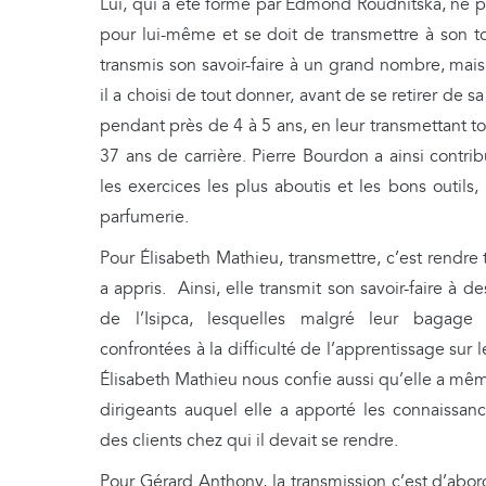
Lui, qui a été formé par Edmond Roudnitska, ne 
pour lui-même et se doit de transmettre à son tou
transmis son savoir-faire à un grand nombre, mai
il a choisi de tout donner, avant de se retirer de sa
pendant près de 4 à 5 ans, en leur transmettant to
37 ans de carrière. Pierre Bourdon a ainsi contri
les exercices les plus aboutis et les bons outils,
parfumerie.
Pour Élisabeth Mathieu, transmettre, c’est rendre
a appris. Ainsi, elle transmit son savoir-faire à des
de l’Isipca, lesquelles malgré leur bagage
confrontées à la difficulté de l’apprentissage sur
Élisabeth Mathieu nous confie aussi qu’elle a m
dirigeants auquel elle a apporté les connaissanc
des clients chez qui il devait se rendre.
Pour Gérard Anthony, la transmission c’est d’abor